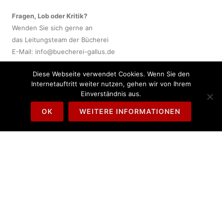
Fragen, Lob oder Kritik?
Wenden Sie sich gerne an
das Leitungsteam der Bücherei
E-Mail:
info@buecherei-gallus.de
Diese Webseite verwendet Cookies. Wenn Sie den
Wir werden uns bei Kontakt-
Internetauftritt weiter nutzen, gehen wir von Ihrem
aufnahme zeitnah um Ihr
Einverständnis aus.
Anliegen kümmern.
OK
WEITERE INFORMATIONEN
AKTUELLES
Allgemein
Interviews & Pressespiegel
Veranstaltungen