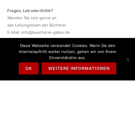
Fragen, Lob oder Kritik?
Wenden Sie sich gerne an
das Leitungsteam der Bücherei
E-Mail:
info@buecherei-gallus.de
Diese Webseite verwendet Cookies. Wenn Sie den
Wir werden uns bei Kontakt-
Internetauftritt weiter nutzen, gehen wir von Ihrem
aufnahme zeitnah um Ihr
Einverständnis aus.
Anliegen kümmern.
OK
WEITERE INFORMATIONEN
AKTUELLES
Allgemein
Interviews & Pressespiegel
Veranstaltungen