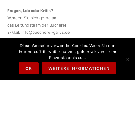
Fragen, Lob oder Kritik?
Wenden Sie sich gerne an
das Leitungsteam der Bücherei
E-Mail:
info@buecherei-gallus.de
Diese Webseite verwendet Cookies. Wenn Sie den
Wir werden uns bei Kontakt-
Internetauftritt weiter nutzen, gehen wir von Ihrem
aufnahme zeitnah um Ihr
Einverständnis aus.
Anliegen kümmern.
OK
WEITERE INFORMATIONEN
AKTUELLES
Allgemein
Interviews & Pressespiegel
Veranstaltungen