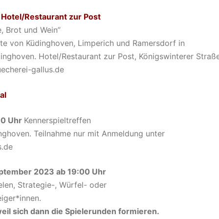
Hotel/Restaurant zur Post
e, Brot und Wein”
hte von Küdinghoven, Limperich und Ramersdorf
in
dinghoven.
Hotel/Restaurant zur Post, Königswinterer Straß
echerei-gallus.de
al
00 Uhr
Kennerspieltreffen
inghoven. Teilnahme nur mit Anmeldung unter
s.de
September 2023 ab 19:00 Uhr
len, Strategie-, Würfel- oder
iger*innen.
weil sich dann die Spielerunden formieren.