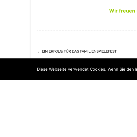
Wir freuen 
Navigation
←
EIN ERFOLG FÜR DAS FAMILIENSPIELEFEST
(Beiträge)
Diese Webseite verwendet Cookies. Wenn Sie den Int
KONTAKT