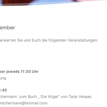
tember
erwarten Sie und Euch die folgenden Veranstaltungen:
ber j
eweils 11:30 Uhr
ung.
1:45
schermann
zum Buch
„
Die Vögel
“
von Tarje Vesaas.
_emschermann@hotmail.com.