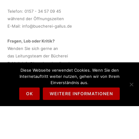
Telefon: 0157 - 34 57 09 45
während der Öffnungszeiten
E-Mail:
info@buecherei-gallus.de
Fragen, Lob oder Kritik?
Wenden Sie sich gerne an
das Leitungsteam der Bücherei
E-Mail:
info@buecherei-gallus.de
Diese Webseite verwendet Cookies. Wenn Sie den
Internetauftritt weiter nutzen, gehen wir von Ihrem
Wir werden uns bei Kontakt-
Einverständnis aus.
aufnahme zeitnah um Ihr
Anliegen kümmern.
OK
WEITERE INFORMATIONEN
AKTUELLES
Allgemein