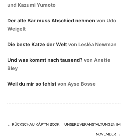
und Kazumi Yumoto
Der alte Bär muss Abschied nehmen
von Udo
Weigelt
Die beste Katze der Welt
von Lesléa Newman
Und was kommt nach tausend?
von Anette
Bley
Weil du mir so fehlst
von Ayse Bosse
Navigation
←
RÜCKSCHAU KÄPT’N BOOK
UNSERE VERANSTALTUNGEN IM
(Beiträge)
NOVEMBER
→