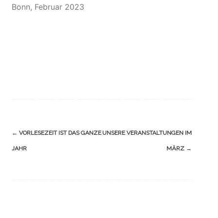
Bonn, Februar 2023
Navigation
←
VORLESEZEIT IST DAS GANZE
UNSERE VERANSTALTUNGEN IM
(Beiträge)
JAHR
MÄRZ
→