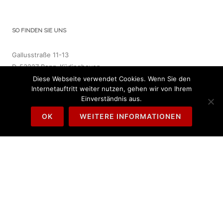
SO FINDEN SIE UNS
Gallusstraße 11-13
D-53227 Bonn-Küdinghoven
Diese Webseite verwendet Cookies. Wenn Sie den
What3words: ///ältesten.lösen.blumen
Internetauftritt weiter nutzen, gehen wir von Ihrem
Einverständnis aus.
Öffnungszeiten
Mo 16.00 - 18.00 Uhr
OK
WEITERE INFORMATIONEN
Di 15.30 - 17.30 Uhr
Do 17.00 - 19.00 Uhr
So 10.30 - 12.30 Uhr
Telefon: 0157 - 34 57 09 45
während der Öffnungszeiten
E-Mail:
info@buecherei-gallus.de
Fragen, Lob oder Kritik?