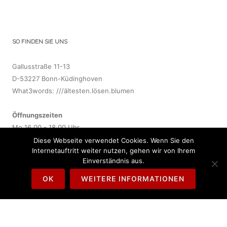
SO FINDEN SIE UNS
Gallusstraße 11-13
D-53227 Bonn-Küdinghoven
What3words: ///ältesten.lösen.blumen
Öffnungszeiten
Mo 16.00 - 18.00 Uhr
Di 15.30 - 17.30 Uhr
Diese Webseite verwendet Cookies. Wenn Sie den
Internetauftritt weiter nutzen, gehen wir von Ihrem
Do 17.00 - 19.00 Uhr
Einverständnis aus.
So 10.30 - 12.30 Uhr
OK
WEITERE INFORMATIONEN
Telefon: 0157 - 34 57 09 45
während der Öffnungszeiten
E-Mail:
info@buecherei-gallus.de