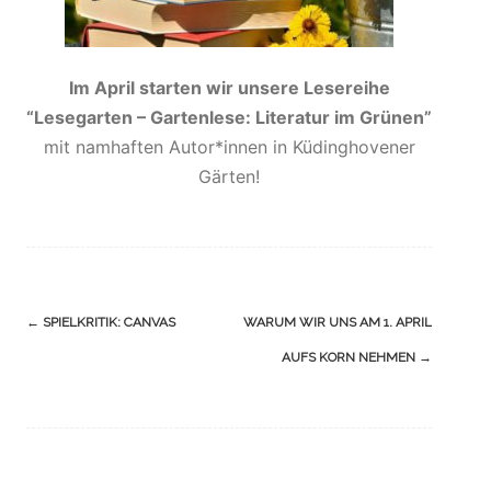
Im April starten wir unsere Lesereihe
“Lesegarten – Gartenlese: Literatur im Grünen”
mit namhaften Autor*innen in Küdinghovener
Gärten!
Navigation
←
SPIELKRITIK: CANVAS
WARUM WIR UNS AM 1. APRIL
(Beiträge)
AUFS KORN NEHMEN
→